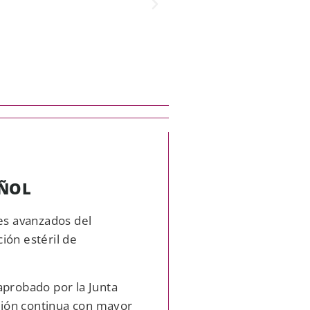
AÑOL
es avanzados del
ión estéril de
aprobado por la Junta
ción continua con mayor