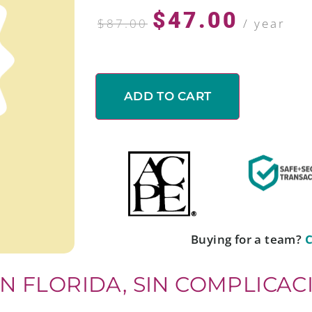
$
47.00
$
87.00
/ year
ADD TO CART
Buying for a team?
C
N FLORIDA, SIN COMPLICAC