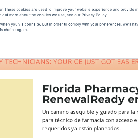
er. These cookies are used to improve your website experience and provide m
d out more about the cookies we use, see our Privacy Policy.
when you visit our site. But in order to comply with your preferences, we'll ha
roup Sales
About
Live CE Calendar
is choice again.
Account Login
 TECHNICIANS: YOUR CE JUST GOT EASIER
Florida Pharmac
RenewalReady e
Un camino asequible y guiado para la 
para técnico de farmacia con acceso e
requeridos ya están planeados.