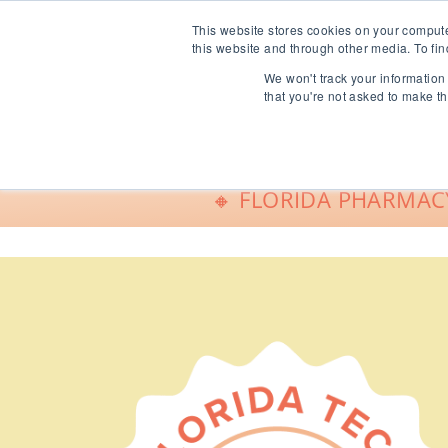
info@freeCE.com
This website stores cookies on your comput
this website and through other media. To fin
We won't track your information 
Shop
G
that you're not asked to make th
🔸 FLORIDA PHARMACY