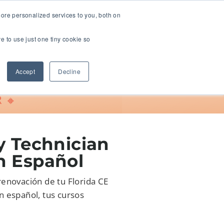
ore personalized services to you, both on
ve to use just one tiny cookie so
Support
Accept
Decline
 🔸
y Technician
n Español
renovación de tu Florida CE
n español, tus cursos